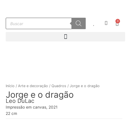
Ir
para
o
Pesquisar
0
conteúdo
Carr
produtos
Início
/
Arte e decoração
/
Quadros
/ Jorge e o dragão
Jorge e o dragão
Leo DuLac
Impressão em canvas, 2021
22 cm