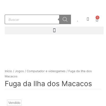
Ir
para
o
Pesquisar
0
conteúdo
Carr
produtos
Início
/
Jogos
/
Computador e videogames
/ Fuga da Ilha dos
Macacos
Fuga da Ilha dos Macacos
Vendido