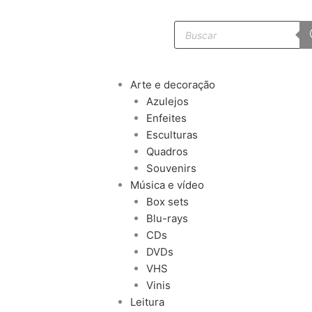
Pesquisar
produtos
Arte e decoração
Azulejos
Enfeites
Esculturas
Quadros
Souvenirs
Música e vídeo
Box sets
Blu-rays
CDs
DVDs
VHS
Vinis
Leitura