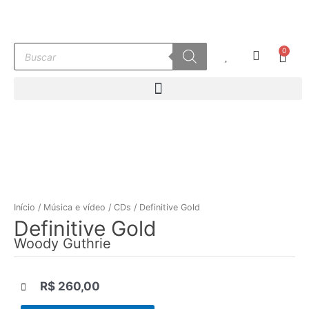
Ir
para
o
Pesquisar
0
conteúdo
Carr
produtos
Início
/
Música e vídeo
/
CDs
/ Definitive Gold
Definitive Gold
Woody Guthrie
R$
260,00
|||