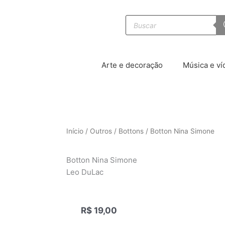
Pesquisar
produtos
Arte e decoração
Música e ví
Início
/
Outros
/
Bottons
/ Botton Nina Simone
Botton Nina Simone
Leo DuLac
R$
19,00
|||