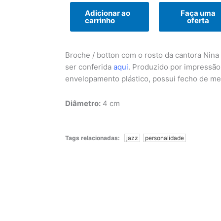
Adicionar ao
Faça uma
carrinho
oferta
Broche / botton com o rosto da cantora Nina
ser conferida
aqui
. Produzido por impressão 
envelopamento plástico, possui fecho de met
Diâmetro:
4 cm
Tags relacionadas:
jazz
personalidade