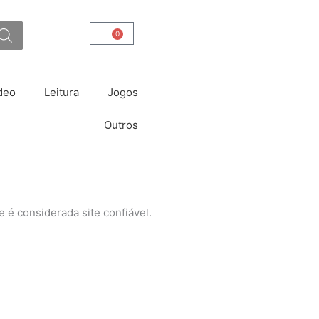
0
Carrinho
deo
Leitura
Jogos
Outros
 é considerada site confiável.