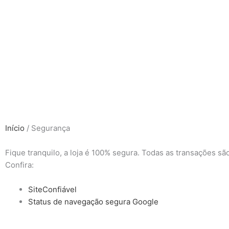
Ir
para
o
conteúdo
Início
/ Segurança
Fique tranquilo, a loja é 100% segura. Todas as transações sã
Confira:
SiteConfiável
Status de navegação segura Google