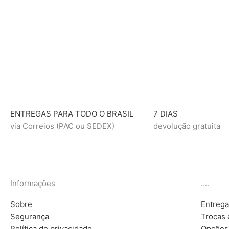
ENTREGAS PARA TODO O BRASIL
7 DIAS
via Correios (PAC ou SEDEX)
devolução gratuita
Informações
....
Sobre
Entreg
Segurança
Trocas 
Política de privacidade
Opções