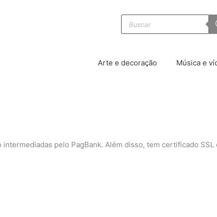
Pesquisar
produtos
Arte e decoração
Música e ví
o intermediadas pelo PagBank. Além disso, tem certificado SSL e